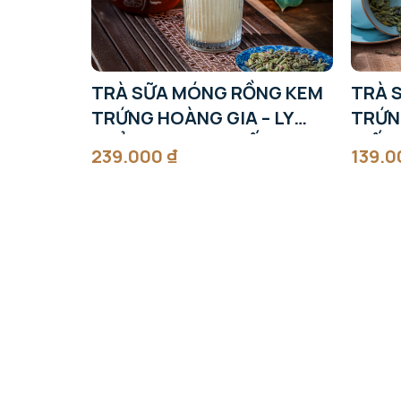
TRÀ SỮA MÓNG RỒNG KEM
TRÀ 
TRỨNG HOÀNG GIA – LY
TRỨN
THỦY TINH CAO CẤP
GIẤY
239.000
₫
139.