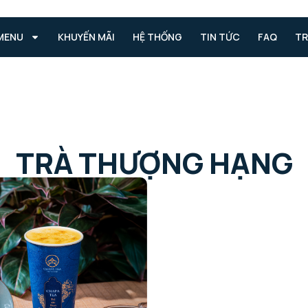
MENU
KHUYẾN MÃI
HỆ THỐNG
TIN TỨC
FAQ
TR
TRÀ THƯỢNG HẠNG