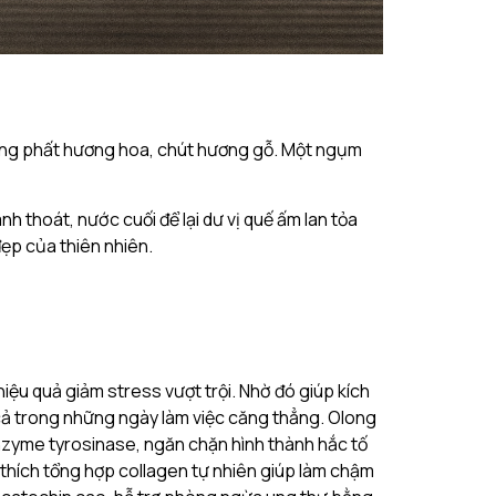
ảng phất hương hoa, chút hương gỗ. Một ngụm
thoát, nước cuối để lại dư vị quế ấm lan tỏa
ẹp của thiên nhiên.
ệu quả giảm stress vượt trội. Nhờ đó giúp kích
 cả trong những ngày làm việc căng thẳng. Olong
nzyme tyrosinase, ngăn chặn hình thành hắc tố
 thích tổng hợp collagen tự nhiên giúp làm chậm