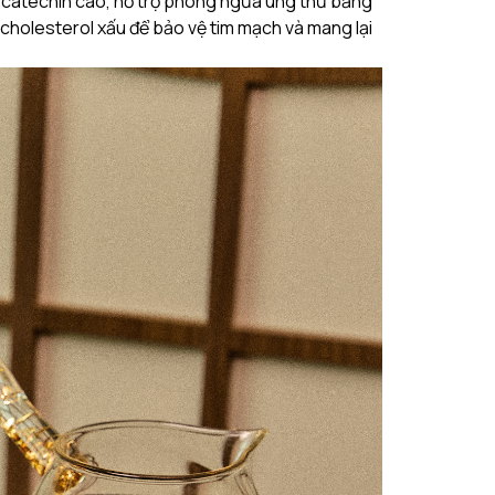
ng catechin cao, hỗ trợ phòng ngừa ung thư bằng
cholesterol xấu để bảo vệ tim mạch và mang lại