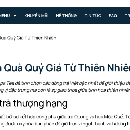
MENU
KHUYẾN MÃI
HỆ THỐNG
TIN TỨC
FAQ
TR
uà Quý Giá Từ Thiên Nhiên
 Quà Quý Giá Từ Thiên Nhiê
apa Tea đã tinh chọn các dòng trà Việt bậc nhất để giới thiệu đ
g vị đặc trưng mà còn là sự giao thoa giữa tinh hoa thiên nhiê
trà thượng hạng
ất bởi sự kết hợp công phu giữa trà OLong và hoa Mộc Quế. Từ
ong được oxy hóa bán phần để giữ trọn vị ngọt thanh và hương 