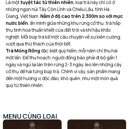
Là một
tuyệt tác từ thiên nhiên
, loại trà này chỉ có ở
những ngọn núi Tây Côn Lĩnh và Chiêu Lầu, tỉnh Hà
Giang, Việt Nam.
Nằm ở độ cao trên 2.300m so với mực
nước biển
, ẩn mình giữa những khu rừng cổ thụ, trà hấp
thụ tinh hoa thuần khiết của đất trời và khí hậu khắc
nghiệt. Mỗi búp trà kể một câu chuyện về sự kiên cường,
vượt qua thử thách của thời tiết.
Trà
Móng
Rồng
đặc biệt quý hiếm, mỗi năm chỉ thu hái
một lần. Để thu hoạch, người đồng bào phải đi bộ gần 1
ngày và ngủ lại lán trên rừng 2-3 ngày, leo lên những cây
cổ thụ để hái từng búp trà. Chính vì vậy, sản phẩm mang
đến một hương vị độc đáo, khó quên, như một món quà
quý từ thiên nhiên
MENU CÙNG LOẠI