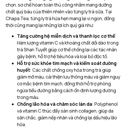
chọn, sơ chế hòan toàn thủ công nhằm mang dưỡng
chất quý báu của thiên nhiên vào từng ly trà sữa. Tại
Chapa Tea, từng ly trà hứa hẹn mang lại vị ngon, đồng
thời cũng mang lại những lợi ích quý giá như:
Tăng cường hệ miễn dịch và thanh lọc cơ thể
:
Hàm lượng vitamin C và khoáng chất dồi dào trong
trà Shan Tuyết giúp cơ thể chống lại các tác nhân
gây bệnh, hỗ trợ hệ tiêu hóa và loại bỏ độc tố.
Hỗ trợ sức khỏe tim mạch và kiểm soát đường
huyết
: Các chất chống oxy hóa trong trà giúp
giảm mỡ máu, cải thiện lưu thông máu và giảm nguy
cơ mắc bệnh tim mạch, đồng thời hỗ trợ phòng
ngừa tiểu đường bằng cách ổn định lượng đường
trong máu.
Chống lão hóa và chăm sóc làn da
: Polyphenol
và vitamin C thúc đẩy sản sinh collagen, giúp da
săn chắc, giảm nếp nhăn và chống lại dấu hiệu lão
hóa.