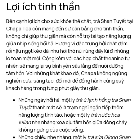
Lợi ích tinh thần
Bên cạnh lợi ích cho sức khỏe thể chất, trà Shan Tuyết tại
Chapa Tea còn mang đến sự cân bằng cho tinh thần,
không chỉ giúp thư giãn mà còn hỗ trợ tái tạo năng lượng
giữa nhịp sống hối hả. Hương vị đặc trưng bởi chát đậm
rồi hậu ngọt kéo dài như hơi thở núi rừng đẩy lùi đi những
lo toan mệt mỏi. Cộng kèm với các hợp chất theanine tự
nhiên sẽ mang lại sự bình yên sâu lắng để nuôi dưỡng
tâm hồn. Với những khát khao đó, Chapa không ngừng
nghiên cứu, sáng tạo, đổi mới để đồng hành cùng quý
khách hàng trong từng phút giây thư giãn.
Những ngày hối hả, một ly
trà ủ lạnh hồng trà Shan
Tuyết
thanh mát sẽ là trạm nghỉ ngắn tiếp thêm
năng lượng tỉnh táo, hoặc một ly
trà nước hoa
Kilian
nhẹ nhàng xoa dịu tâm hồn giữa dòng chảy
không ngừng của cuộc sống.
Những chiều nhẹ nhàng, một ly
trà sữa Olong Shan