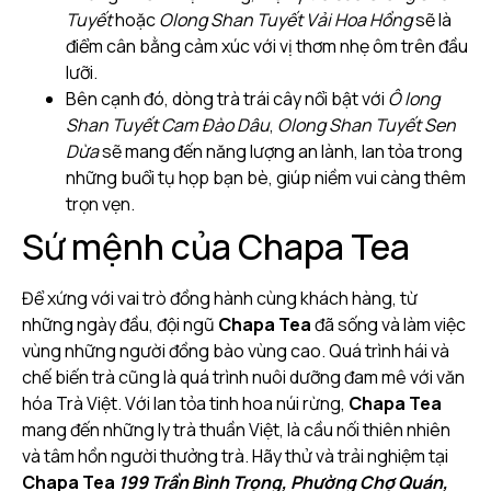
Tuyết
hoặc
Olong Shan Tuyết Vải Hoa Hồng
sẽ là
điểm cân bằng cảm xúc với vị thơm nhẹ ôm trên đầu
lưỡi.
Bên cạnh đó, dòng trà trái cây nổi bật với
Ô long
Shan Tuyết Cam Đào Dâu
,
Olong Shan Tuyết Sen
Dừa
sẽ mang đến năng lượng an lành, lan tỏa trong
những buổi tụ họp bạn bè, giúp niềm vui càng thêm
trọn vẹn.
Sứ mệnh của Chapa Tea
Để xứng với vai trò đồng hành cùng khách hàng, từ
những ngày đầu, đội ngũ
Chapa Tea
đã sống và làm việc
vùng những người đồng bào vùng cao. Quá trình hái và
chế biến trà cũng là quá trình nuôi dưỡng đam mê với văn
hóa Trà Việt. Với lan tỏa tinh hoa núi rừng,
Chapa Tea
mang đến những ly trà thuần Việt, là cầu nối thiên nhiên
và tâm hồn người thưởng trà. Hãy thử và trải nghiệm tại
Chapa Tea
199 Trần Bình Trọng, Phường Chợ Quán,