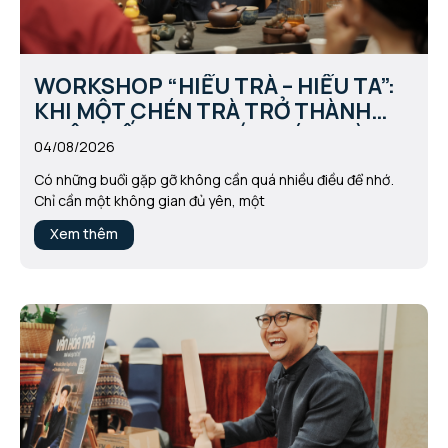
WORKSHOP “HIỂU TRÀ – HIỂU TA”:
KHI MỘT CHÉN TRÀ TRỞ THÀNH
CUỘC ĐỐI THOẠI VỚI CHÍNH MÌNH
04/08/2026
Có những buổi gặp gỡ không cần quá nhiều điều để nhớ.
Chỉ cần một không gian đủ yên, một
Xem thêm