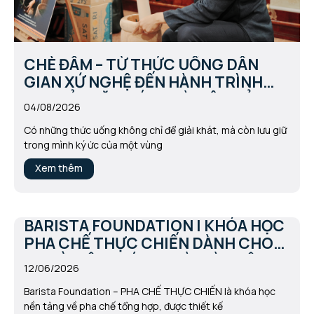
CHÈ ĐÂM – TỪ THỨC UỐNG DÂN
GIAN XỨ NGHỆ ĐẾN HÀNH TRÌNH
LAN TỎA VĂN HÓA TRÀ VIỆT CỦA
04/08/2026
CHAPA TEA
Có những thức uống không chỉ để giải khát, mà còn lưu giữ
trong mình ký ức của một vùng
Xem thêm
BARISTA FOUNDATION | KHÓA HỌC
PHA CHẾ THỰC CHIẾN DÀNH CHO
NGƯỜI YÊU THÍCH TRÀ, CÀ PHÊ &
12/06/2026
CHỦ QUÁN NƯỚC
Barista Foundation – PHA CHẾ THỰC CHIẾN là khóa học
nền tảng về pha chế tổng hợp, được thiết kế