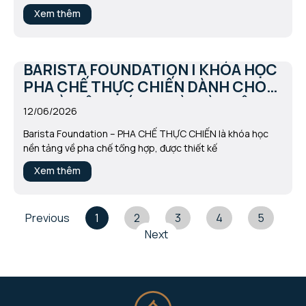
Xem thêm
BARISTA FOUNDATION | KHÓA HỌC
PHA CHẾ THỰC CHIẾN DÀNH CHO
NGƯỜI YÊU THÍCH TRÀ, CÀ PHÊ &
12/06/2026
CHỦ QUÁN NƯỚC
Barista Foundation – PHA CHẾ THỰC CHIẾN là khóa học
nền tảng về pha chế tổng hợp, được thiết kế
Xem thêm
Previous
1
2
3
4
5
Next