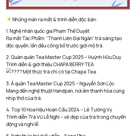
Những màn ra mắt & trình diễn độc bản:
1. Nghệ nhân quốc gia Phạm Thế Duyệt
Ra mắt Tác Phẩm: “Thanh Liên Đại Ngàn” trà sáng tạo
độc quyền, lần đầu công bố trước giới mộ trà.
2. Quán quân Tea Master Cup 2025 – Huỳnh Hữu Duy
Trình diễn & giới thiệu CHAPA BERRY TEA
Một thức trà chỉ có tại Chapa Tea.
3. Á quân Tea Master Cup 2025 – Nguyễn Sơn Lộc
Mang đến nghệ thuật Handpan, nơi âm thanh hòa cùng
nhịp thở của trà.
4. Top 10 Hoa Hậu Hoàn Cầu 2024 – Lê Tường Vy
Trình diễn Trà Vũ Lễ Nghi – vẻ đẹp của trà trong chuyển
động và nghi lễ.
5. Nghi thức trà biểu diễn – Song Pha