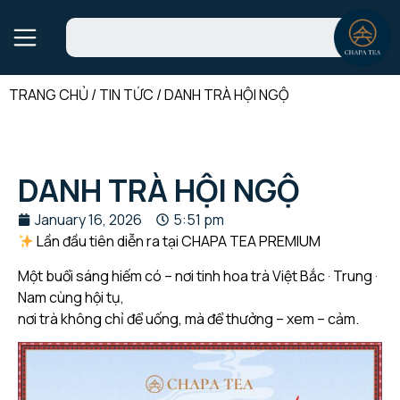
TRANG CHỦ
/
TIN TỨC
/
DANH TRÀ HỘI NGỘ
DANH TRÀ HỘI NGỘ
January 16, 2026
5:51 pm
Lần đầu tiên diễn ra tại CHAPA TEA PREMIUM
Một buổi sáng hiếm có – nơi tinh hoa trà Việt Bắc · Trung ·
Nam cùng hội tụ,
nơi trà không chỉ để uống, mà để thưởng – xem – cảm.