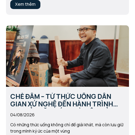
Xem thêm
CHÈ ĐÂM – TỪ THỨC UỐNG DÂN
GIAN XỨ NGHỆ ĐẾN HÀNH TRÌNH
LAN TỎA VĂN HÓA TRÀ VIỆT CỦA
04/08/2026
CHAPA TEA
Có những thức uống không chỉ để giải khát, mà còn lưu giữ
trong mình ký ức của một vùng