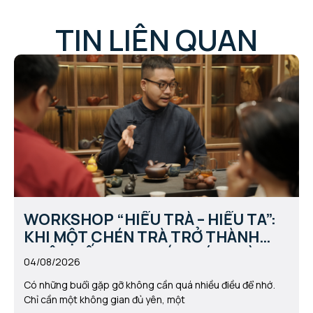
TIN LIÊN QUAN
WORKSHOP “HIỂU TRÀ – HIỂU TA”:
KHI MỘT CHÉN TRÀ TRỞ THÀNH
CUỘC ĐỐI THOẠI VỚI CHÍNH MÌNH
04/08/2026
Có những buổi gặp gỡ không cần quá nhiều điều để nhớ.
Chỉ cần một không gian đủ yên, một